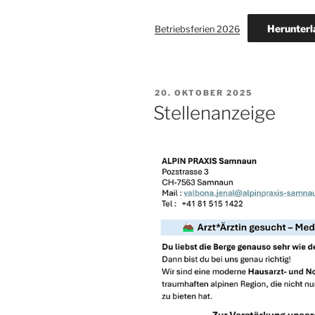
Herunterl
Betriebsferien 2026
VERÖFFENTLICHT
20. OKTOBER 2025
AM
Stellenanzeige