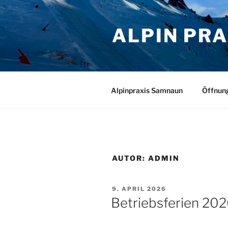
Zum
Inhalt
ALPIN PR
springen
Alpinpraxis Samnaun
Öffnun
AUTOR:
ADMIN
VERÖFFENTLICHT
9. APRIL 2026
AM
Betriebsferien 20